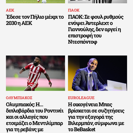
ΑΕΚ
ΠΑΟΚ
Έδεσε τον Πήλιο μέχρι το
ΠΑΟΚ: Σε φουλ ρυθμούς
2030 η ΑΕΚ
ενόψει Άντερλεχτ ο
Γιαννούλης, δεν αργεί η
επιστροφή του
Ντεσπόντοφ
ΟΛΥΜΠΙΑΚΟΣ
EUROLEAGUE
Ολυμπιακός: Η…
Η οικογένεια Μπας
διπλοβάρδια του Ροντινέι
βρίσκεται σε συζητήσεις
και οι αλλαγές που
για την εξαγορά της
ετοιμάζει ο Μεντιλίμπαρ
Βιλερμπάν, σύμφωνα με
για τη ρεβάνς με
το BeBasket