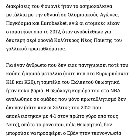
διακρίσεις του Φουρνιέ ήταν τα ασημοχάλκινα
μετάλλια με την εθνική σε Ολυμπιακούς Αγώνες,
Παγκόσμια και Eurobasket, ενώ οι ατομικές είχαν
σταματήσει από το 2012, όταν αναδείχθηκε για
δεύτερη σερί χρονιά Καλύτερος Νέος Παίκτης του
γαλλικού πρωταθλήματος.
Για έναν άνθρωπο που δεν είχε πανηγυρίσει ποτέ του
κούπα ή χρυσό μετάλλιο (ούτε καν στα Ευρωμπάσκετ
Κ18 και Κ20), η ταμπέλα του Εκλεκτού θεωρητικά
ήταν πολύ βαριά. Η αξιόλογη καριέρα του στο NBA
αναλώθηκε σε ομάδες που μόνο πρωταθλητισμό δεν
έκαναν (ούτε καν οι Σέλτικς του 2021 που
αποκλείστηκαν με 4-1 στον πρώτο γύρο από τους
Νετς), οπότε το μόνο που, πάλι θεωρητικά, δεν
μπορούσε να προσφέρει ο Εβάν ήταν τεχνογνωσία