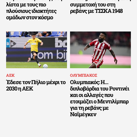
λίστα με τους πιο
συμμετοχή του στη
πλούσιους ιδιοκτήτες
ρεβάνς με ΤΣΣΚΑ 1948
ομάδων στον κόσμο
ΑΕΚ
ΟΛΥΜΠΙΑΚΟΣ
Έδεσε τον Πήλιο μέχρι το
Ολυμπιακός: Η…
2030 η ΑΕΚ
διπλοβάρδια του Ροντινέι
και οι αλλαγές που
ετοιμάζει ο Μεντιλίμπαρ
για τη ρεβάνς με
Ναϊμέγκεν