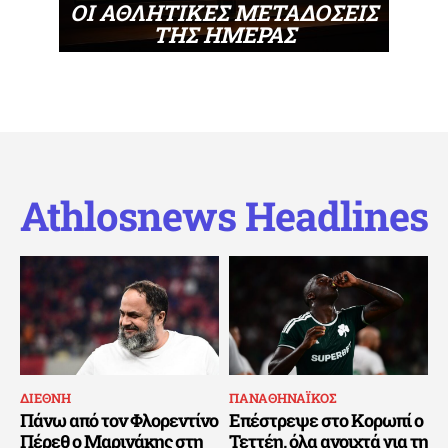
ΟΙ ΑΘΛΗΤΙΚΕΣ ΜΕΤΑΔΟΣΕΙΣ
ΤΗΣ ΗΜΕΡΑΣ
Athlosnews Headlines
ΔΙΕΘΝΗ
ΠΑΝΑΘΗΝΑΪΚΟΣ
Πάνω από τον Φλορεντίνο
Επέστρεψε στο Κορωπί ο
Πέρεθ ο Μαρινάκης στη
Τεττέη, όλα ανοιχτά για τη