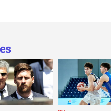
es
FIBA