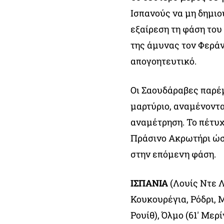
Ισπανούς να μη δημιο
εξαίρεση τη φάση του
της άμυνας τον Φεράν
απογοητευτικό.
Οι Σαουδάραβες παρέμ
μαρτύριο, αναμένοντα
αναμέτρηση. Το πέτυχ
Πράσινο Ακρωτήρι ώστ
στην επόμενη φάση.
ΙΣΠΑΝΙΑ
(Λουίς Ντε Λ
Κουκουρέγια, Ρόδρι, Μ
Ρουίθ), Όλμο (61′ Μερί