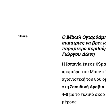
Share
Ο Μίκελ Ογιαρθάμπα
ευκαιρίες να βρει 
παραμικρό περιθώρ
Γιώργου Δώνη
Η
Ισπανία
έπεσε θύμα
πρεμιέρα του Μουντι
αγωνιστική του 8ου ο
στη
Σαουδική Αραβία
4-0
με το τελικό σκορ
μέρους.