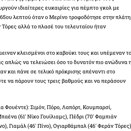
υργούν ιδιαίτερες ευκαιρίες για πέμπτο γκολ με
 65ου λεπτού όταν ο Μερίνο τροφοδότησε στην πλάτη
 Τόρες αλλά το πλασέ του τελευταίου ήταν
ειναν κλεισμένοι στο καβούκι τους και υπέμεναν τ
ς απλώς να τελειώσει όσο το δυνατόν πιο ανώδυνα 
αν και πάνε σε τελικό πρόκρισης απέναντι στο
ε να πάρουν τους τρεις βαθμούς και να περάσουν
α Φουέντε): Σιμόν, Πόρο, Λαπόρτ, Κουμπαρσί,
παένα (61′ Νίκο Γουίλιαμς), Πέδρι (70′ Φαμπιάν
νο), Γιαμάλ (46′ Πίνο), Ογιαρθάμπαλ (46′ Φεράν Τόρες