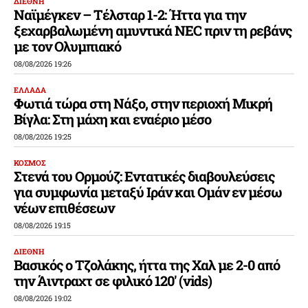
ΔΙΕΘΝΗ
Ναϊμέγκεν – Τέλσταρ 1-2: Ήττα για την
ξεχαρβαλωμένη αμυντικά NEC πριν τη ρεβάνς
με τον Ολυμπιακό
08/08/2026 19:26
ΕΛΛΑΔΑ
Φωτιά τώρα στη Νάξο, στην περιοχή Μικρή
Βίγλα: Στη μάχη και εναέριο μέσο
08/08/2026 19:25
ΚΟΣΜΟΣ
Στενά του Ορμούζ: Εντατικές διαβουλεύσεις
για συμφωνία μεταξύ Ιράν και Ομάν εν μέσω
νέων επιθέσεων
08/08/2026 19:15
ΔΙΕΘΝΗ
Βασικός ο Τζολάκης, ήττα της Χαλ με 2-0 από
την Άιντραχτ σε φιλικό 120′ (vids)
08/08/2026 19:02