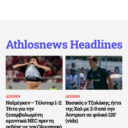
Athlosnews Headlines
ΔΙΕΘΝΗ
ΔΙΕΘΝΗ
Ναϊμέγκεν – Τέλσταρ 1-2:
Βασικός ο Τζολάκης, ήττα
Ήττα για την
της Χαλ με 2-0 από την
ξεχαρβαλωμένη
Άιντραχτ σε φιλικό 120′
αμυντικά NEC πριν τη
(vids)
ρεβάνς με τον Ολυμπιακό