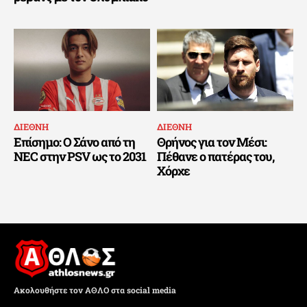
ΔΙΕΘΝΗ
ΔΙΕΘΝΗ
Επίσημο: Ο Σάνο από τη
Θρήνος για τον Μέσι:
NEC στην PSV ως το 2031
Πέθανε ο πατέρας του,
Χόρχε
Ακολουθήστε τον ΑΘΛΟ στα social media