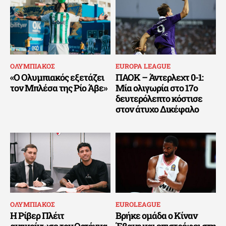
ΟΛΥΜΠΙΑΚΟΣ
EUROPA LEAGUE
«Ο Ολυμπιακός εξετάζει
ΠΑΟΚ – Άντερλεχτ 0-1:
τον Μπλέσα της Ρίο Άβε»
Μία ολιγωρία στο 17ο
δευτερόλεπτο κόστισε
στον άτυχο Δικέφαλο
ΟΛΥΜΠΙΑΚΟΣ
EUROLEAGUE
Η Ρίβερ Πλέιτ
Βρήκε ομάδα ο Κίναν