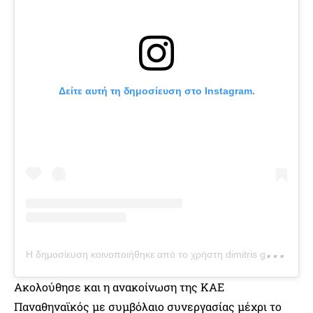
Δείτε αυτή τη δημοσίευση στο Instagram.
Η
δημοσίευση κοινοποιήθηκε από το χρήστη dimitris giannakopoulos (@dpg7000)
Ακολούθησε και η ανακοίνωση της ΚΑΕ
Παναθηναϊκός με συμβόλαιο συνεργασίας μέχρι το