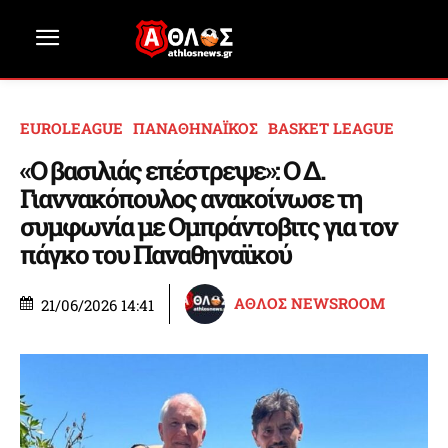
EUROLEAGUE
ΠΑΝΑΘΗΝΑΪΚΟΣ
BASKET LEAGUE
«Ο βασιλιάς επέστρεψε»: Ο Δ.
Γιαννακόπουλος ανακοίνωσε τη
συμφωνία με Ομπράντοβιτς για τον
πάγκο του Παναθηναϊκού
ΑΘΛΟΣ NEWSROOM
21/06/2026 14:41