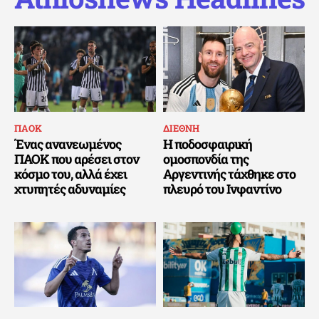
ΠΑΟΚ
ΔΙΕΘΝΗ
Ένας ανανεωμένος
Η ποδοσφαιρική
ΠΑΟΚ που αρέσει στον
ομοσπονδία της
κόσμο του, αλλά έχει
Αργεντινής τάχθηκε στο
χτυπητές αδυναμίες
πλευρό του Ινφαντίνο