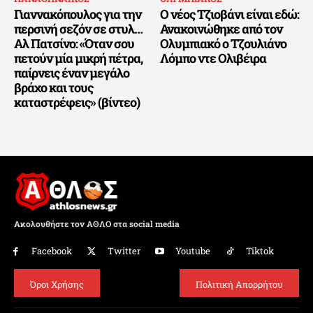
Γιαννακόπουλος για την
Ο νέος Τζιοβάνι είναι εδώ:
περσινή σεζόν σε στυλ…
Ανακοινώθηκε από τον
Αλ Πατσίνο: «Όταν σου
Ολυμπιακό ο Τζουλιάνο
πετούν μία μικρή πέτρα,
Λόμπο ντε Ολιβέιρα
παίρνεις έναν μεγάλο
βράχο και τους
καταστρέφεις» (βίντεο)
Ακολουθήστε τον ΑΘΛΟ στα social media
Facebook
Twitter
Youtube
Tiktok
Όροι Χρήσης
Πολιτική Απορρήτου