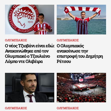
ΟΛΥΜΠΙΑΚΟΣ
ΟΛΥΜΠΙΑΚΟΣ
Ο νέος Τζιοβάνι είναι εδώ:
Ο Ολυμπιακός
Ανακοινώθηκε από τον
ανακοίνωσε την
Ολυμπιακό ο Τζουλιάνο
επιστροφή του Δημήτρη
Λόμπο ντε Ολιβέιρα
Ρέτσου
ΟΛΥΜΠΙΑΚΟΣ
ΟΛΥΜΠΙΑΚΟΣ