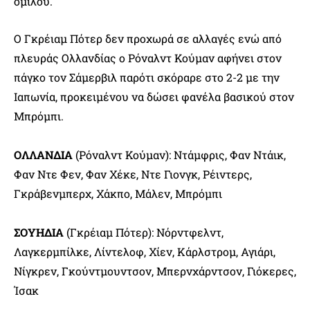
ομίλου.
Ο Γκρέιαμ Πότερ δεν προχωρά σε αλλαγές ενώ από
πλευράς Ολλανδίας ο Ρόναλντ Κούμαν αφήνει στον
πάγκο τον Σάμερβιλ παρότι σκόραρε στο 2-2 με την
Ιαπωνία, προκειμένου να δώσει φανέλα βασικού στον
Μπρόμπι.
ΟΛΛΑΝΔΙΑ
(Ρόναλντ Κούμαν): Ντάμφρις, Φαν Ντάικ,
Φαν Ντε Φεν, Φαν Χέκε, Ντε Γιονγκ, Ρέιντερς,
Γκράβενμπερχ, Χάκπο, Μάλεν, Μπρόμπι
ΣΟΥΗΔΙΑ
(Γκρέιαμ Πότερ): Νόρντφελντ,
Λαγκερμπίλκε, Λίντελοφ, Χίεν, Κάρλστρομ, Αγιάρι,
Νίγκρεν, Γκούντμουντσον, Μπερνχάρντσον, Γιόκερες,
Ίσακ