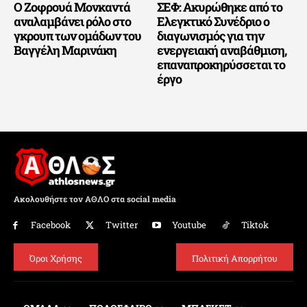
Ο Ζοφρουά Μονκαντά
ΣΕΦ: Ακυρώθηκε από το
αναλαμβάνει ρόλο στο
Ελεγκτικό Συνέδριο ο
γκρουπ των ομάδων του
διαγωνισμός για την
Βαγγέλη Μαρινάκη
ενεργειακή αναβάθμιση,
επαναπροκηρύσσεται το
έργο
Ακολουθήστε τον ΑΘΛΟ στα social media
Facebook
Twitter
Youtube
Tiktok
Όροι Χρήσης
Πολιτική Απορρήτου