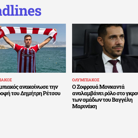
dlines
ΙΑΚΟΣ
ΟΛΥΜΠΙΑΚΟΣ
μπιακός ανακοίνωσε την
Ο Ζοφρουά Μονκαντά
ροφή του Δημήτρη Ρέτσου
αναλαμβάνει ρόλο στο γκρο
των ομάδων του Βαγγέλη
Μαρινάκη