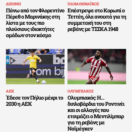
ΔΙΕΘΝΗ
ΠΑΝΑΘΗΝΑΪΚΟΣ
Πάνω από τον Φλορεντίνο
Επέστρεψε στο Κορωπί ο
Πέρεθ ο Μαρινάκης στη
Τεττέη, όλα ανοιχτά για τη
λίστα με τους πιο
συμμετοχή του στη
πλούσιους ιδιοκτήτες
ρεβάνς με ΤΣΣΚΑ 1948
ομάδων στον κόσμο
ΑΕΚ
ΟΛΥΜΠΙΑΚΟΣ
Έδεσε τον Πήλιο μέχρι το
Ολυμπιακός: Η…
2030 η ΑΕΚ
διπλοβάρδια του Ροντινέι
και οι αλλαγές που
ετοιμάζει ο Μεντιλίμπαρ
για τη ρεβάνς με
Ναϊμέγκεν