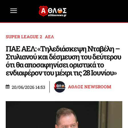
SUPER LEAGUE 2
ΑΕΛ
ΠΑΕ ΑΕΛ: «Τηλεδιάσκεψη Νταβέλη –
Στυλιανού και δέσμευση του δεύτερου
ότι θα αποσαφηνίσει οριστικά το
ενδιαφέρον του μέχρι τις 28 Ιουνίου»
ΑΘΛΟΣ NEWSROOM
20/06/2026 14:53