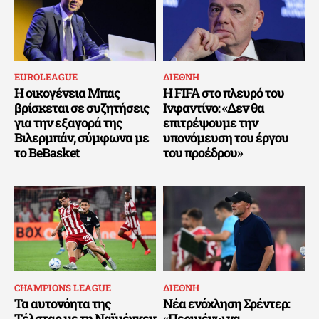
EUROLEAGUE
ΔΙΕΘΝΗ
Η οικογένεια Μπας
Η FIFA στο πλευρό του
βρίσκεται σε συζητήσεις
Ινφαντίνο: «Δεν θα
για την εξαγορά της
επιτρέψουμε την
Βιλερμπάν, σύμφωνα με
υπονόμευση του έργου
το BeBasket
του προέδρου»
CHAMPIONS LEAGUE
ΔΙΕΘΝΗ
Τα αυτονόητα της
Νέα ενόχληση Σρέντερ:
Τέλσταρ με τη Ναϊμέγκεν
«Περιμένω να