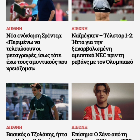
ΔΙΕΘΝΗ
ΔΙΕΘΝΗ
Νέα ενόχληση Σρέντερ:
Ναϊμέγκεν – Τέλσταρ 1-2:
«Περιμένω να
Ήττα για την
τελειώσουν οι
ξεχαρβαλωμένη
μεταγραφές, ίσως τότε
αμυντικά NEC πριν τη
έχω τους αμυντικούς που
ρεβάνς με τον Ολυμπιακό
χρειάζομαι»
ΔΙΕΘΝΗ
ΔΙΕΘΝΗ
Βασικός ο Τζολάκης, ήττα
Επίσημο: Ο Σάνο από τη