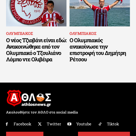
ΟΛΥΜΠΙΑΚΟΣ
ΟΛΥΜΠΙΑΚΟΣ
Ο νέος Τζιοβάνι είναι εδώ:
Ο Ολυμπιακός
Ανακοινώθηκε από τον
ανακοίνωσε την
Ολυμπιακό ο Τζουλιάνο
επιστροφή του Δημήτρη
Λόμπο ντε Ολιβέιρα
Ρέτσου
Ακολουθήστε τον ΑΘΛΟ στα social media
Facebook
Twitter
Youtube
Tiktok