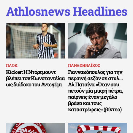
Athlosnews Headlines
ΠΑΟΚ
ΠΑΝΑΘΗΝΑΪΚΟΣ
Kicker: Η Ντόρτμουντ
Γιαννακόπουλος για την
βλέπει τον Κωνσταντέλια
περσινή σεζόν σε στυλ…
ως διάδοχο του Αντεγέμι
Αλ Πατσίνο: «Όταν σου
πετούν μία μικρή πέτρα,
παίρνεις έναν μεγάλο
βράχο και τους
καταστρέφεις» (βίντεο)