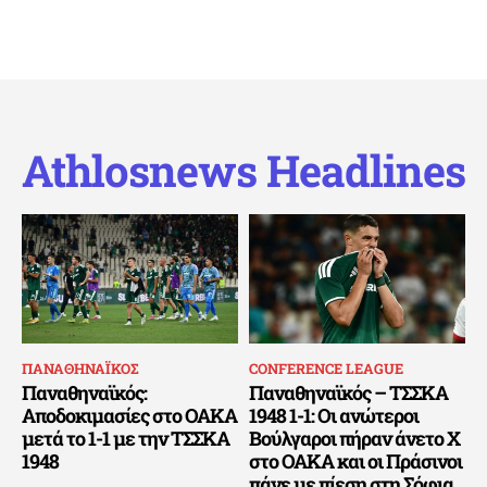
Athlosnews Headlines
ΠΑΝΑΘΗΝΑΪΚΟΣ
CONFERENCE LEAGUE
Παναθηναϊκός:
Παναθηναϊκός – ΤΣΣΚΑ
Αποδοκιμασίες στο ΟΑΚΑ
1948 1-1: Οι ανώτεροι
μετά το 1-1 με την ΤΣΣΚΑ
Βούλγαροι πήραν άνετο Χ
1948
στο ΟΑΚΑ και οι Πράσινοι
πάνε με πίεση στη Σόφια