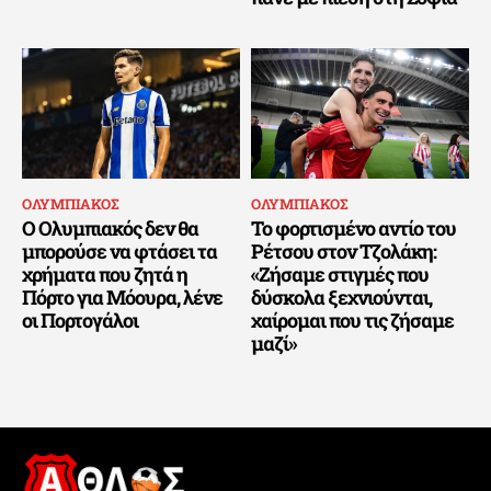
ΟΛΥΜΠΙΑΚΟΣ
ΟΛΥΜΠΙΑΚΟΣ
Ο Ολυμπιακός δεν θα
Το φορτισμένο αντίο του
μπορούσε να φτάσει τα
Ρέτσου στον Τζολάκη:
χρήματα που ζητά η
«Ζήσαμε στιγμές που
Πόρτο για Μόουρα, λένε
δύσκολα ξεχνιούνται,
οι Πορτογάλοι
χαίρομαι που τις ζήσαμε
μαζί»