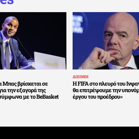
ΔΙΕΘΝΗ
α Μπας βρίσκεται σε
Η FIFA στο πλευρό του Ινφαν
για την εξαγορά της
θα επιτρέψουμε την υπονό
σύμφωνα με το BeBasket
έργου του προέδρου»