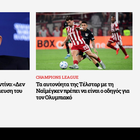
CHAMPIONS LEAGUE
τίνο: «Δεν
Τα αυτονόητα της Τέλσταρ με τη
μευση του
Ναϊμέγκεν πρέπει να είναι ο οδηγός για
τον Ολυμπιακό