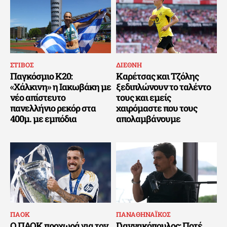
ΣΤΙΒΟΣ
ΔΙΕΘΝΗ
Παγκόσμιο Κ20:
Καρέτσας και Τζόλης
«Χάλκινη» η Ιακωβάκη με
ξεδιπλώνουν το ταλέντο
νέο απίστευτο
τους και εμείς
πανελλήνιο ρεκόρ στα
χαιρόμαστε που τους
400μ. με εμπόδια
απολαμβάνουμε
ΠΑΟΚ
ΠΑΝΑΘΗΝΑΪΚΟΣ
Ο ΠΑΟΚ προχωρά για τον
Γιαννακόπουλος: Ποτέ