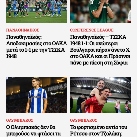
ΠΑΝΑΘΗΝΑΪΚΟΣ
CONFERENCE LEAGUE
Παναθηναϊκός:
Παναθηναϊκός – ΤΣΣΚΑ
Αποδοκιμασίες στο ΟΑΚΑ
1948 1-1: Οι ανώτεροι
μετά το 1-1 με την ΤΣΣΚΑ
Βούλγαροι πήραν άνετο Χ
1948
στο ΟΑΚΑ και οι Πράσινοι
πάνε με πίεση στη Σόφια
ΟΛΥΜΠΙΑΚΟΣ
ΟΛΥΜΠΙΑΚΟΣ
Ο Ολυμπιακός δεν θα
Το φορτισμένο αντίο του
μπορούσε να φτάσει τα
Ρέτσου στον Τζολάκη: