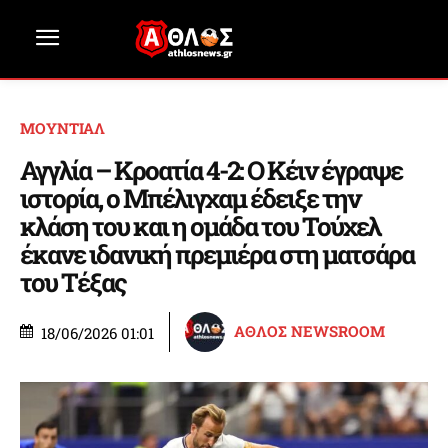
ΜΟΥΝΤΙΑΛ
Αγγλία – Κροατία 4-2: Ο Κέιν έγραψε
ιστορία, ο Μπέλιγχαμ έδειξε την
κλάση του και η ομάδα του Τούχελ
έκανε ιδανική πρεμιέρα στη ματσάρα
του Τέξας
ΑΘΛΟΣ NEWSROOM
18/06/2026 01:01