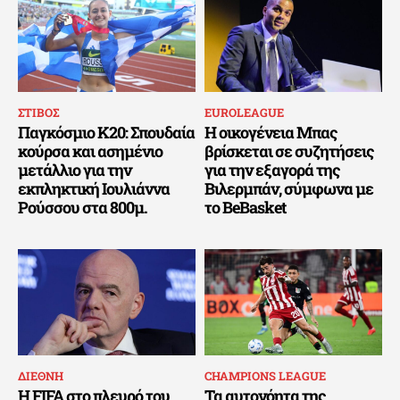
ΣΤΙΒΟΣ
EUROLEAGUE
Παγκόσμιο Κ20: Σπουδαία
Η οικογένεια Μπας
κούρσα και ασημένιο
βρίσκεται σε συζητήσεις
μετάλλιο για την
για την εξαγορά της
εκπληκτική Ιουλιάννα
Βιλερμπάν, σύμφωνα με
Ρούσσου στα 800μ.
το BeBasket
ΔΙΕΘΝΗ
CHAMPIONS LEAGUE
Η FIFA στο πλευρό του
Τα αυτονόητα της