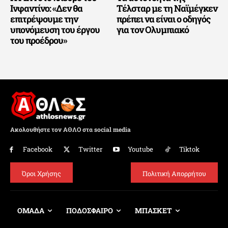
Ινφαντίνο: «Δεν θα
Τέλσταρ με τη Ναϊμέγκεν
επιτρέψουμε την
πρέπει να είναι ο οδηγός
υπονόμευση του έργου
για τον Ολυμπιακό
του προέδρου»
Ακολουθήστε τον ΑΘΛΟ στα social media
Facebook
Twitter
Youtube
Tiktok
Όροι Χρήσης
Πολιτική Απορρήτου
ΟΜΑΔΑ
ΠΟΔΟΣΦΑΙΡΟ
ΜΠΑΣΚΕΤ