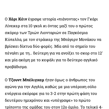
Ο
Χάρι Κέιν
έγραψε ιστορία «πιάνοντας» τον Γκάρι
Λίνεκερ στα 10 γκολ κι όντας μαζί του ο πρώτος
σκόρερ των Τριών Λιονταριών σε Παγκόσμια
Κύπελλα, με τον στράικερ της Μπάγερν Μονάχου να
βρίσκει δίχτυα δύο φορές. Μία από το σημείο του
πέναλτι με τη… δεύτερη για να ανοίξει το σκορ στο 12′
και μία ακόμη με το κεφάλι για το δεύτερο αγγλικό
προβάδισμα.
Ο
Τζουντ Μπέλιγχαμ
ήταν όμως ο άνθρωπος του
αγώνα για την Αγγλία, καθώς με μια υπέροχη σόλο
ενέργεια σκόραρε για το 3-2 στην πρώτη φάση του
δευτέρου ημιχρόνου και «υπέγραψε» το πρώτο
τρίποντο της ομάδας του στον 12ο όμιλο. Το τελικό 4-