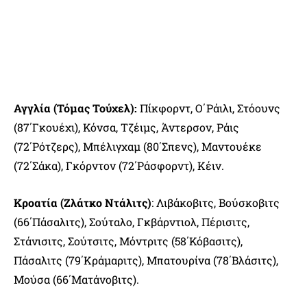
Αγγλία (Τόμας Τούχελ):
Πίκφορντ, Ο΄Ράιλι, Στόουνς
(87΄Γκουέχι), Κόνσα, Τζέιμς, Άντερσον, Ράις
(72΄Ρότζερς), Μπέλιγχαμ (80΄Σπενς), Μαντουέκε
(72΄Σάκα), Γκόρντον (72΄Ράσφορντ), Κέιν.
Κροατία (Ζλάτκο Ντάλιτς)
: Λιβάκοβιτς, Βούσκοβιτς
(66΄Πάσαλιτς), Σούταλο, Γκβάρντιολ, Πέρισιτς,
Στάνισιτς, Σούτσιτς, Μόντριτς (58΄Κόβασιτς),
Πάσαλιτς (79΄Κράμαριτς), Μπατουρίνα (78΄Βλάσιτς),
Μούσα (66΄Ματάνοβιτς).