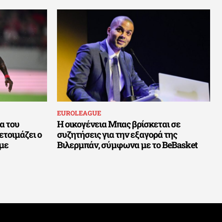
EUROLEAGUE
α του
Η οικογένεια Μπας βρίσκεται σε
ετοιμάζει ο
συζητήσεις για την εξαγορά της
 με
Βιλερμπάν, σύμφωνα με το BeBasket