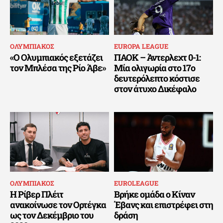
ΟΛΥΜΠΙΑΚΟΣ
EUROPA LEAGUE
«Ο Ολυμπιακός εξετάζει
ΠΑΟΚ – Άντερλεχτ 0-1:
τον Μπλέσα της Ρίο Άβε»
Μία ολιγωρία στο 17ο
δευτερόλεπτο κόστισε
στον άτυχο Δικέφαλο
ΟΛΥΜΠΙΑΚΟΣ
EUROLEAGUE
Η Ρίβερ Πλέιτ
Βρήκε ομάδα ο Κίναν
ανακοίνωσε τον Ορτέγκα
Έβανς και επιστρέφει στη
ως τον Δεκέμβριο του
δράση