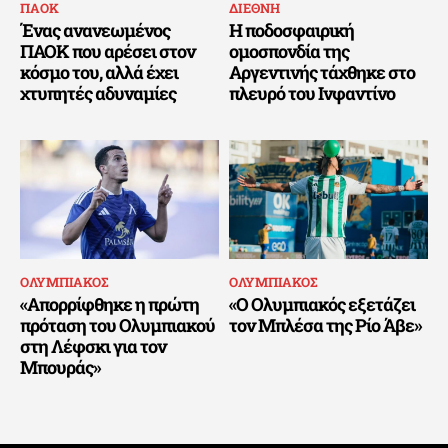
ΠΑΟΚ
ΔΙΕΘΝΗ
Ένας ανανεωμένος
Η ποδοσφαιρική
ΠΑΟΚ που αρέσει στον
ομοσπονδία της
κόσμο του, αλλά έχει
Αργεντινής τάχθηκε στο
χτυπητές αδυναμίες
πλευρό του Ινφαντίνο
ΟΛΥΜΠΙΑΚΟΣ
ΟΛΥΜΠΙΑΚΟΣ
«Απορρίφθηκε η πρώτη
«Ο Ολυμπιακός εξετάζει
πρόταση του Ολυμπιακού
τον Μπλέσα της Ρίο Άβε»
στη Λέφσκι για τον
Μπουράς»