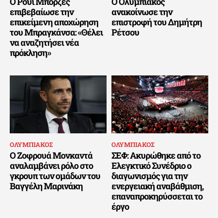
Ο Ρούι Μπόρζες
Ο Ολυμπιακός
επιβεβαίωσε την
ανακοίνωσε την
επικείμενη αποχώρηση
επιστροφή του Δημήτρη
του Μπραγκάνσα: «Θέλει
Ρέτσου
να αναζητήσει νέα
πρόκληση»
ΟΛΥΜΠΙΑΚΟΣ
ΟΛΥΜΠΙΑΚΟΣ
Ο Ζοφρουά Μονκαντά
ΣΕΦ: Ακυρώθηκε από το
αναλαμβάνει ρόλο στο
Ελεγκτικό Συνέδριο ο
γκρουπ των ομάδων του
διαγωνισμός για την
Βαγγέλη Μαρινάκη
ενεργειακή αναβάθμιση,
επαναπροκηρύσσεται το
έργο