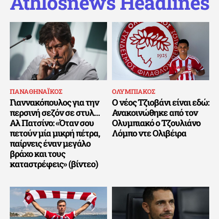
Athlosnews Headlines
ΠΑΝΑΘΗΝΑΪΚΟΣ
ΟΛΥΜΠΙΑΚΟΣ
Γιαννακόπουλος για την
Ο νέος Τζιοβάνι είναι εδώ:
περσινή σεζόν σε στυλ…
Ανακοινώθηκε από τον
Αλ Πατσίνο: «Όταν σου
Ολυμπιακό ο Τζουλιάνο
πετούν μία μικρή πέτρα,
Λόμπο ντε Ολιβέιρα
παίρνεις έναν μεγάλο
βράχο και τους
καταστρέφεις» (βίντεο)