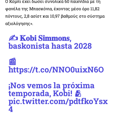
Ο Κόμπι έχει δώσει συνολικά 60 παιχνίδια με τη
φανέλα της Μπασκόνια, έχοντας μέσο όρο 11,82
πόντους, 2,8 ασίστ και 10,97 βαθμούς στο σύστημα
αξιολόγησης».
✍️ 𝐊𝐨𝐛𝐢 𝐒𝐢𝐦𝐦𝐨𝐧𝐬,
baskonista hasta 2028
📰
https://t.co/NNO0uixN6O
¡Nos vemos la próxima
temporada, Kobi! 🫂
pic.twitter.com/pdtfkoYsx
4