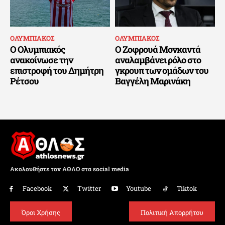
ΟΛΥΜΠΙΑΚΟΣ
ΟΛΥΜΠΙΑΚΟΣ
Ο Ολυμπιακός
Ο Ζοφρουά Μονκαντά
ανακοίνωσε την
αναλαμβάνει ρόλο στο
επιστροφή του Δημήτρη
γκρουπ των ομάδων του
Ρέτσου
Βαγγέλη Μαρινάκη
Ακολουθήστε τον ΑΘΛΟ στα social media
Facebook
Twitter
Youtube
Tiktok
Όροι Χρήσης
Πολιτική Απορρήτου