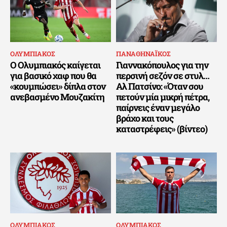
ΟΛΥΜΠΙΑΚΟΣ
ΠΑΝΑΘΗΝΑΪΚΟΣ
Ο Ολυμπιακός καίγεται
Γιαννακόπουλος για την
για βασικό χαφ που θα
περσινή σεζόν σε στυλ…
«κουμπώσει» δίπλα στον
Αλ Πατσίνο: «Όταν σου
ανεβασμένο Μουζακίτη
πετούν μία μικρή πέτρα,
παίρνεις έναν μεγάλο
βράχο και τους
καταστρέφεις» (βίντεο)
ΟΛΥΜΠΙΑΚΟΣ
ΟΛΥΜΠΙΑΚΟΣ