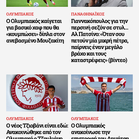
ΟΛΥΜΠΙΑΚΟΣ
ΠΑΝΑΘΗΝΑΪΚΟΣ
Ο Ολυμπιακός καίγεται
Γιαννακόπουλος για την
για βασικό χαφ που θα
περσινή σεζόν σε στυλ…
«κουμπώσει» δίπλα στον
Αλ Πατσίνο: «Όταν σου
ανεβασμένο Μουζακίτη
πετούν μία μικρή πέτρα,
παίρνεις έναν μεγάλο
βράχο και τους
καταστρέφεις» (βίντεο)
ΟΛΥΜΠΙΑΚΟΣ
ΟΛΥΜΠΙΑΚΟΣ
Ο νέος Τζιοβάνι είναι εδώ:
Ο Ολυμπιακός
Ανακοινώθηκε από τον
ανακοίνωσε την
Ολυμπιακό ο Τζουλιάνο
επιστροφή του Δημήτρη