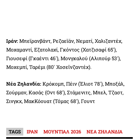
Ιράν:
Μπεϊρανβάντ, Ρεζαεϊάν, Νεματί, Χαλιζαντέχ,
Μοχαμαντί, Εζατολαχί, Γκόντος (Χατζισαφί 65′),
Γιουσεφί (Γκαέντι 46′), Μονγκαλού (Αλιπούρ 53′),
Μοχεμπί, Ταρέμι (80′ Χοσεϊνζαντέχ).
Νέα Ζηλανδία:
Κρόκομπ, Πέιν (Έλιοτ 78′), Μποξάλ,
Σούρμαν, Κασάς (Οντ 68′), Στάμενιτς, Μπελ, Τζαστ,
Σινγκχ, ΜακΚόουατ (Τόμας 68′), Γουντ
TAGS
ΙΡΑΝ
ΜΟΥΝΤΙΑΛ 2026
ΝΕΑ ΖΗΛΑΝΔΙΑ