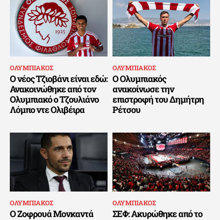
ΟΛΥΜΠΙΑΚΟΣ
ΟΛΥΜΠΙΑΚΟΣ
Ο νέος Τζιοβάνι είναι εδώ:
Ο Ολυμπιακός
Ανακοινώθηκε από τον
ανακοίνωσε την
Ολυμπιακό ο Τζουλιάνο
επιστροφή του Δημήτρη
Λόμπο ντε Ολιβέιρα
Ρέτσου
ΟΛΥΜΠΙΑΚΟΣ
ΟΛΥΜΠΙΑΚΟΣ
Ο Ζοφρουά Μονκαντά
ΣΕΦ: Ακυρώθηκε από το