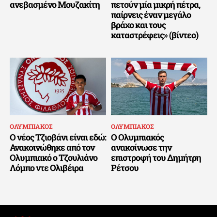
ανεβασμένο Μουζακίτη
πετούν μία μικρή πέτρα,
παίρνεις έναν μεγάλο
βράχο και τους
καταστρέφεις» (βίντεο)
ΟΛΥΜΠΙΑΚΟΣ
ΟΛΥΜΠΙΑΚΟΣ
Ο νέος Τζιοβάνι είναι εδώ:
Ο Ολυμπιακός
Ανακοινώθηκε από τον
ανακοίνωσε την
Ολυμπιακό ο Τζουλιάνο
επιστροφή του Δημήτρη
Λόμπο ντε Ολιβέιρα
Ρέτσου