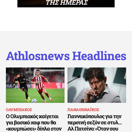
ΤΗΣ ΗΜΕΡΑΣ
Athlosnews Headlines
ΟΛΥΜΠΙΑΚΟΣ
ΠΑΝΑΘΗΝΑΪΚΟΣ
Ο Ολυμπιακός καίγεται
Γιαννακόπουλος για την
για βασικό χαφ που θα
περσινή σεζόν σε στυλ…
«κουμπώσει» δίπλα στον
Αλ Πατσίνο: «Όταν σου