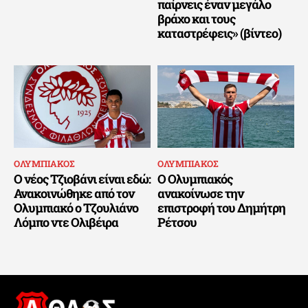
παίρνεις έναν μεγάλο
βράχο και τους
καταστρέφεις» (βίντεο)
ΟΛΥΜΠΙΑΚΟΣ
ΟΛΥΜΠΙΑΚΟΣ
Ο νέος Τζιοβάνι είναι εδώ:
Ο Ολυμπιακός
Ανακοινώθηκε από τον
ανακοίνωσε την
Ολυμπιακό ο Τζουλιάνο
επιστροφή του Δημήτρη
Λόμπο ντε Ολιβέιρα
Ρέτσου