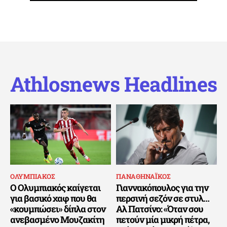
Athlosnews Headlines
ΟΛΥΜΠΙΑΚΟΣ
ΠΑΝΑΘΗΝΑΪΚΟΣ
Ο Ολυμπιακός καίγεται
Γιαννακόπουλος για την
για βασικό χαφ που θα
περσινή σεζόν σε στυλ…
«κουμπώσει» δίπλα στον
Αλ Πατσίνο: «Όταν σου
ανεβασμένο Μουζακίτη
πετούν μία μικρή πέτρα,