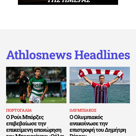
Athlosnews Headlines
ΠΟΡΤΟΓΑΛΙΑ
ΟΛΥΜΠΙΑΚΟΣ
Ο Ρούι Μπόρζες
Ο Ολυμπιακός
επιβεβαίωσε την
ανακοίνωσε την
επικείμενη αποχώρηση
επιστροφή του Δημήτρη
του Μπραγκάνσα: «Θέλει
Ρέτσου