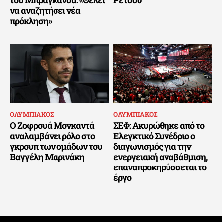
να αναζητήσει νέα
πρόκληση»
ΟΛΥΜΠΙΑΚΟΣ
ΟΛΥΜΠΙΑΚΟΣ
Ο Ζοφρουά Μονκαντά
ΣΕΦ: Ακυρώθηκε από το
αναλαμβάνει ρόλο στο
Ελεγκτικό Συνέδριο ο
γκρουπ των ομάδων του
διαγωνισμός για την
Βαγγέλη Μαρινάκη
ενεργειακή αναβάθμιση,
επαναπροκηρύσσεται το
έργο