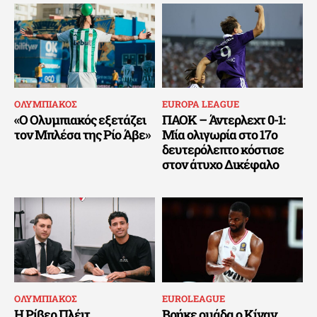
ΟΛΥΜΠΙΑΚΟΣ
EUROPA LEAGUE
«Ο Ολυμπιακός εξετάζει
ΠΑΟΚ – Άντερλεχτ 0-1:
τον Μπλέσα της Ρίο Άβε»
Μία ολιγωρία στο 17ο
δευτερόλεπτο κόστισε
στον άτυχο Δικέφαλο
ΟΛΥΜΠΙΑΚΟΣ
EUROLEAGUE
Η Ρίβερ Πλέιτ
Βρήκε ομάδα ο Κίναν