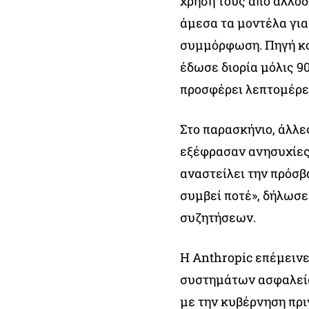
χρήση τους από αλλο
άμεσα τα μοντέλα για
συμμόρφωση. Πηγή κον
έδωσε διορία μόλις 9
προσφέρει λεπτομέρει
Στο παρασκήνιο, άλλε
εξέφρασαν ανησυχίες γ
αναστείλει την πρόσβα
συμβεί ποτέ», δήλωσ
συζητήσεων.
Η Anthropic επέμειν
συστημάτων ασφαλείας
με την κυβέρνηση πρι