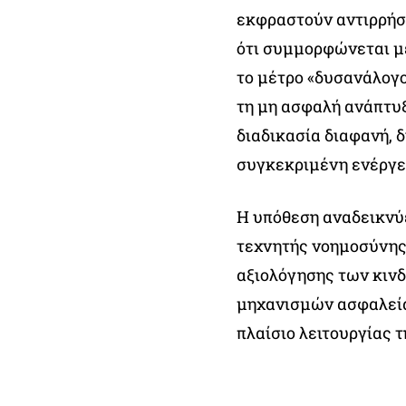
εκφραστούν αντιρρήσε
ότι συμμορφώνεται μ
το μέτρο «δυσανάλογο
τη μη ασφαλή ανάπτυ
διαδικασία διαφανή, 
συγκεκριμένη ενέργει
Η υπόθεση αναδεικνύε
τεχνητής νοημοσύνης 
αξιολόγησης των κιν
μηχανισμών ασφαλεία
πλαίσιο λειτουργίας τ