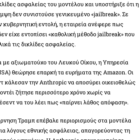
κλίδες ασφαλείας του μοντέλου και υποστήριξε ότι η
η δεν συνιστούσε γενικευμένο «jailbreak». Σε
ν κυβερνητική εντολή, η εταιρεία ανέφερε πως
εν είχε εντοπίσει «καθολική μέθοδο jailbreak» που
ικά τις δικλίδες ασφαλείας.
 με αξιωματούχο του Λευκού Οίκου, η Υπηρεσία
NSA) θεώρησε επαρκή τα ευρήματα της Amazon. Οι
τ κάλεσαν την Anthropic να αποσύρει οικειοθελώς
μοντέι ζήτησε περισσότερο χρόνο χωρίς να
έσεντ να του λέει πως «παίρνει λάθος απόφαση».
έρνηση Τραμπ επέβαλε περιορισμούς στα μοντέλα
 για λόγους εθνικής ασφάλειας, απαγορεύοντας τη