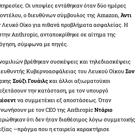
ηρεσίες. Οι υποψίες εντάθηκαν όταν δύο ημέρες
μοντέλου, ο διευθύνων σύμβουλος της Amazon,
Άντι
ν Λευκό Οίκο για πιθανά προβλήματα ασφαλείας. Η
την Anthropic, ανταποκρίθηκε σε αίτημα της
λόγηση, σύμφωνα με πηγές.
υνομιλιών βρέθηκαν συσκέψεις και τηλεδιασκέψεις
διευθυντής Κυβερνοασφάλειας του Λευκού Οίκου
Σον
άρχης
Σούζι Γουάιλς
και άλλοι αξιωματούχοι
εξετάσουν την κατάσταση, με τον υπουργό
πέσεντ
να συμμετέχει εξ αποστάσεως. Όταν
ινωνήσουν με τον CEO της Anthropic
Ντάριο
μερώθηκαν ότι δεν ήταν διαθέσιμος λόγω συμμετοχή
ξίας —πράγμα που η εταιρεία χαρακτήρισε