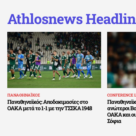
Athlosnews Headlin
ΠΑΝΑΘΗΝΑΪΚΟΣ
CONFERENCE 
Παναθηναϊκός: Αποδοκιμασίες στο
Παναθηναϊκό
ΟΑΚΑ μετά το 1-1 με την ΤΣΣΚΑ 1948
ανώτεροι Βο
ΟΑΚΑ και οι
Σόφια