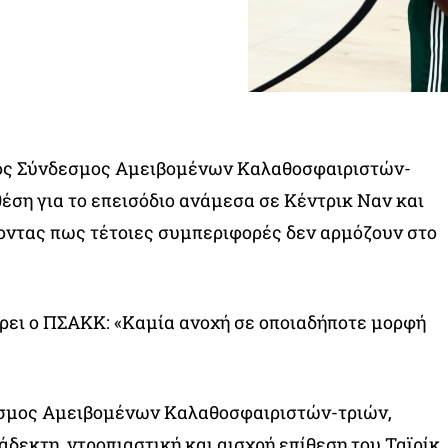
ος Σύνδεσμος Αμειβομένων Καλαθοσφαιριστών-
θέση για το επεισόδιο ανάμεσα σε Κέντρικ Ναν και
ζοντας πως τέτοιες συμπεριφορές δεν αρμόζουν στο
ρει ο ΠΣΑΚΚ: «Καμία ανοχή σε οποιαδήποτε μορφή
σμος Αμειβομένων Καλαθοσφαιριστών-τριών,
άδεκτη, ντροπιαστική και αισχρή επίθεση του Ταϊρίκ