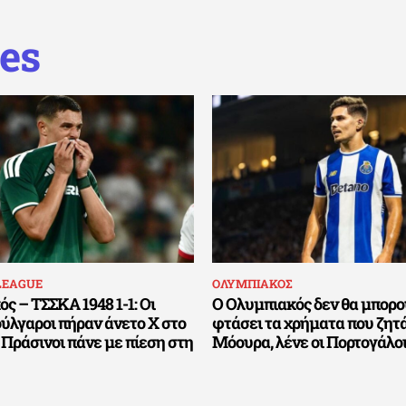
es
LEAGUE
ΟΛΥΜΠΙΑΚΟΣ
ς – ΤΣΣΚΑ 1948 1-1: Οι
Ο Ολυμπιακός δεν θα μπορο
ύλγαροι πήραν άνετο Χ στο
φτάσει τα χρήματα που ζητά
 Πράσινοι πάνε με πίεση στη
Μόουρα, λένε οι Πορτογάλο