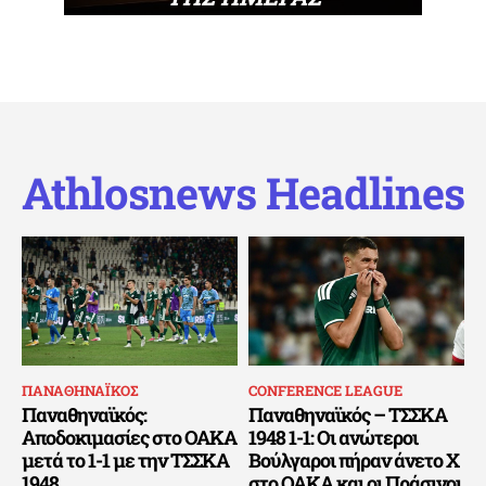
Athlosnews Headlines
ΠΑΝΑΘΗΝΑΪΚΟΣ
CONFERENCE LEAGUE
Παναθηναϊκός:
Παναθηναϊκός – ΤΣΣΚΑ
Αποδοκιμασίες στο ΟΑΚΑ
1948 1-1: Οι ανώτεροι
μετά το 1-1 με την ΤΣΣΚΑ
Βούλγαροι πήραν άνετο Χ
1948
στο ΟΑΚΑ και οι Πράσινοι