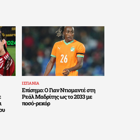
ΙΣΠΑΝΙΑ
Επίσημο: Ο Γιαν Ντιομαντέ στη
ε
Ρεάλ Μαδρίτης ως το 2033 με
ι
ποσό-ρεκόρ
ου