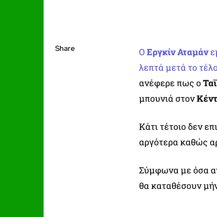
Share
Ο
Εργκίν Αταμάν
ε
λεπτά μετά το τέλ
ανέφερε πως ο
Ταϊ
μπουνιά στον
Κέντ
Κάτι τέτοιο δεν ε
αργότερα καθώς αρ
Σύμφωνα με όσα αν
θα καταθέσουν μήν