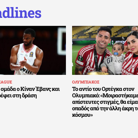
dlines
EAGUE
ΟΛΥΜΠΙΑΚΟΣ
 ομάδα ο Κίναν Έβανς και
Το αντίο του Ορτέγκα στον
ρέφει στη δράση
Ολυμπιακό: «Μοιραστήκαμ
απίστευτες στιγμές, θα είμα
οπαδός από την άλλη άκρη τ
κόσμου»