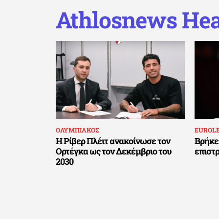
Athlosnews Hea
ΟΛΥΜΠΙΑΚΟΣ
EUROL
Η Ρίβερ Πλέιτ ανακοίνωσε τον
Βρήκε
Ορτέγκα ως τον Δεκέμβριο του
επιστ
2030