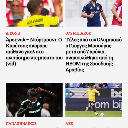
ΔΙΕΘΝΗ
ΟΛΥΜΠΙΑΚΟΣ
Άρσεναλ – Ντόρτμουντ: Ο
Τέλος από τον Ολυμπιακό
Καρέτσας σκόραρε
ο Γιώργος Μασούρας
απίθανο γκολ στο
μετά από 7 χρόνια,
ανεπίσημο ντεμπούτο του
ανακοινώθηκε από τη
(vid)
ΝΕΟΜ της Σαουδικής
Αραβίας
ΠΑΝΑΘΗΝΑΪΚΟΣ
ΑΕΚ