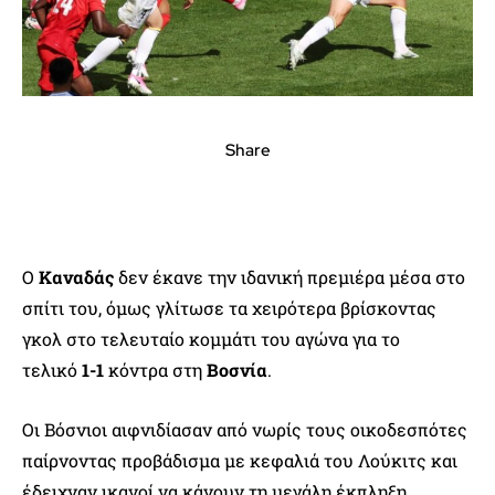
Share
Ο
Καναδάς
δεν έκανε την ιδανική πρεμιέρα μέσα στο
σπίτι του, όμως γλίτωσε τα χειρότερα βρίσκοντας
γκολ στο τελευταίο κομμάτι του αγώνα για το
τελικό
1-1
κόντρα στη
Βοσνία
.
Οι Βόσνιοι αιφνιδίασαν από νωρίς τους οικοδεσπότες
παίρνοντας προβάδισμα με κεφαλιά του Λούκιτς και
έδειχναν ικανοί να κάνουν τη μεγάλη έκπληξη