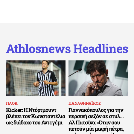
Athlosnews Headlines
ΠΑΟΚ
ΠΑΝΑΘΗΝΑΪΚΟΣ
Kicker: Η Ντόρτμουντ
Γιαννακόπουλος για την
βλέπει τον Κωνσταντέλια
περσινή σεζόν σε στυλ…
ως διάδοχο του Αντεγέμι
Αλ Πατσίνο: «Όταν σου
πετούν μία μικρή πέτρα,