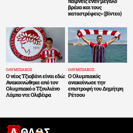
παίρνεις έναν μεγάλο
βράχο και τους
καταστρέφεις» (βίντεο)
ΟΛΥΜΠΙΑΚΟΣ
ΟΛΥΜΠΙΑΚΟΣ
Ο νέος Τζιοβάνι είναι εδώ:
Ο Ολυμπιακός
Ανακοινώθηκε από τον
ανακοίνωσε την
Ολυμπιακό ο Τζουλιάνο
επιστροφή του Δημήτρη
Λόμπο ντε Ολιβέιρα
Ρέτσου