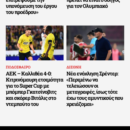
υπονόμευση του έργου
για τον Ολυμπιακό
του προέδρου»
ΠΟΔΟΣΦΑΙΡΟ
ΔΙΕΘΝΗ
ΑΕΚ – Καλλιθέα 4-0:
Νέα ενόχληση Σρέντερ:
Κιτρινόμαυρη ετοιμότητα
«Περιμένω να
για το Super Cup με
τελειώσουν οι
μπόμπερ Γκατσίνοβιτς
μεταγραφές, ίσως τότε
και σκόρερ Βιτάλις στο
έχω τους αμυντικούς που
ντεμπούτο του
χρειάζομαι»