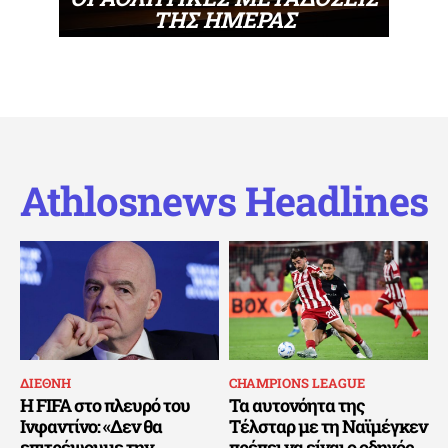
ΤΗΣ ΗΜΕΡΑΣ
Athlosnews Headlines
ΔΙΕΘΝΗ
CHAMPIONS LEAGUE
Η FIFA στο πλευρό του
Τα αυτονόητα της
Ινφαντίνο: «Δεν θα
Τέλσταρ με τη Ναϊμέγκεν
επιτρέψουμε την
πρέπει να είναι ο οδηγός