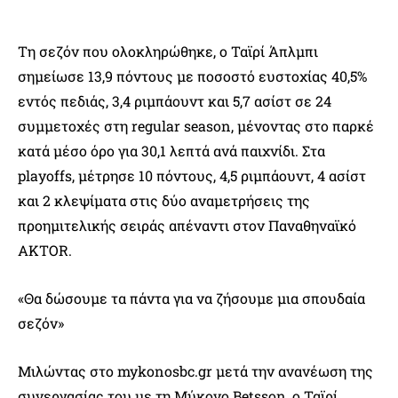
Τη σεζόν που ολοκληρώθηκε, ο Ταϊρί Άπλμπι
σημείωσε 13,9 πόντους με ποσοστό ευστοχίας 40,5%
εντός πεδιάς, 3,4 ριμπάουντ και 5,7 ασίστ σε 24
συμμετοχές στη regular season, μένοντας στο παρκέ
κατά μέσο όρο για 30,1 λεπτά ανά παιχνίδι. Στα
playoffs, μέτρησε 10 πόντους, 4,5 ριμπάουντ, 4 ασίστ
και 2 κλεψίματα στις δύο αναμετρήσεις της
προημιτελικής σειράς απέναντι στον Παναθηναϊκό
AKTOR.
«Θα δώσουμε τα πάντα για να ζήσουμε μια σπουδαία
σεζόν»
Μιλώντας στο mykonosbc.gr μετά την ανανέωση της
συνεργασίας του με τη Μύκονο Betsson, ο Ταϊρί