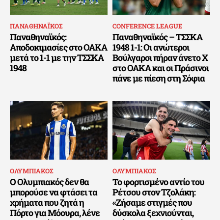
ΠΑΝΑΘΗΝΑΪΚΟΣ
CONFERENCE LEAGUE
Παναθηναϊκός:
Παναθηναϊκός – ΤΣΣΚΑ
Αποδοκιμασίες στο ΟΑΚΑ
1948 1-1: Οι ανώτεροι
μετά το 1-1 με την ΤΣΣΚΑ
Βούλγαροι πήραν άνετο Χ
1948
στο ΟΑΚΑ και οι Πράσινοι
πάνε με πίεση στη Σόφια
ΟΛΥΜΠΙΑΚΟΣ
ΟΛΥΜΠΙΑΚΟΣ
Ο Ολυμπιακός δεν θα
Το φορτισμένο αντίο του
μπορούσε να φτάσει τα
Ρέτσου στον Τζολάκη:
χρήματα που ζητά η
«Ζήσαμε στιγμές που
Πόρτο για Μόουρα, λένε
δύσκολα ξεχνιούνται,