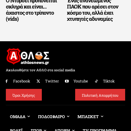
Ο Ντόρσεϊ προπονείται
Ένας ανανεωμένος
σκληρά και είναι…
ΠΑΟΚ που αρέσει στον
άχαστος στο τρίποντο
κόσμο του, αλλά έχει
(vids)
χτυπητές αδυναμίες
Ακολουθήστε τον ΑΘΛΟ στα social media
Facebook
Twitter
Youtube
Tiktok
Όροι Χρήσης
Πολιτική Απορρήτου
ΟΜΑΔΑ
ΠΟΔΟΣΦΑΙΡΟ
ΜΠΑΣΚΕΤ
ΒΟΛΕΪ
ΣΠΟΡ
ΑΠΟΨΗ
TV ΠΡΟΓΡΑΜΜΑ