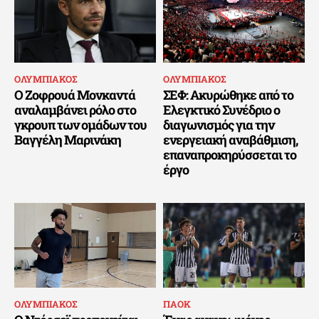
ΟΛΥΜΠΙΑΚΟΣ
ΟΛΥΜΠΙΑΚΟΣ
Ο Ζοφρουά Μονκαντά
ΣΕΦ: Ακυρώθηκε από το
αναλαμβάνει ρόλο στο
Ελεγκτικό Συνέδριο ο
γκρουπ των ομάδων του
διαγωνισμός για την
Βαγγέλη Μαρινάκη
ενεργειακή αναβάθμιση,
επαναπροκηρύσσεται το
έργο
ΟΛΥΜΠΙΑΚΟΣ
ΠΑΟΚ