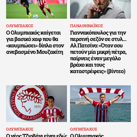
ΟΛΥΜΠΙΑΚΟΣ
ΠΑΝΑΘΗΝΑΪΚΟΣ
Ο Ολυμπιακός καίγεται
Γιαννακόπουλος για την
για βασικό χαφ που θα
περσινή σεζόν σε στυλ…
«κουμπώσει» δίπλα στον
Αλ Πατσίνο: «Όταν σου
ανεβασμένο Μουζακίτη
πετούν μία μικρή πέτρα,
παίρνεις έναν μεγάλο
βράχο και τους
καταστρέφεις» (βίντεο)
ΟΛΥΜΠΙΑΚΟΣ
ΟΛΥΜΠΙΑΚΟΣ
Ο νέος Τζιοβάνι είναι εδώ:
Ο Ολυμπιακός