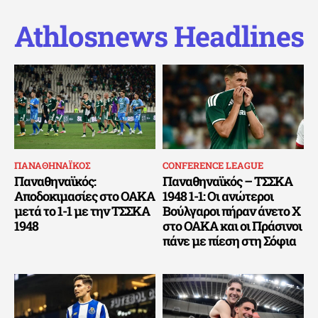
Athlosnews Headlines
ΠΑΝΑΘΗΝΑΪΚΟΣ
CONFERENCE LEAGUE
Παναθηναϊκός:
Παναθηναϊκός – ΤΣΣΚΑ
Αποδοκιμασίες στο ΟΑΚΑ
1948 1-1: Οι ανώτεροι
μετά το 1-1 με την ΤΣΣΚΑ
Βούλγαροι πήραν άνετο Χ
1948
στο ΟΑΚΑ και οι Πράσινοι
πάνε με πίεση στη Σόφια