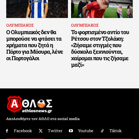
ΟΛΥΜΠΙΑΚΟΣ
ΟΛΥΜΠΙΑΚΟΣ
Ο Ολυμπιακός δεν θα
Το φορτισμένο αντίο του
μπορούσε να φτάσει τα
Ρέτσου στον Τζολάκη:
χρήματα που ζητά η
«Ζήσαμε στιγμές που
Πόρτο για Μόουρα, λένε
δύσκολα ξεχνιούνται,
οι Πορτογάλοι
χαίρομαι που τις ζήσαμε
μαζί»
Ακολουθήστε τον ΑΘΛΟ στα social media
Facebook
Twitter
Youtube
Tiktok