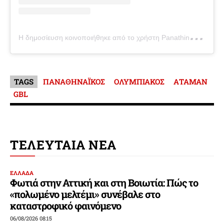
Η
δημοσίευση κοινοποιήθηκε από το χρήστη Panathinaikos BC (@paobcgr)
TAGS
ΠΑΝΑΘΗΝΑΪΚΟΣ
ΟΛΥΜΠΙΑΚΟΣ
ΑΤΑΜΑΝ
GBL
ΤΕΛΕΥΤΑΙΑ ΝΕΑ
ΕΛΛΑΔΑ
Φωτιά στην Αττική και στη Βοιωτία: Πώς το
«πολωμένο μελτέμι» συνέβαλε στο
καταστροφικό φαινόμενο
06/08/2026 08:15