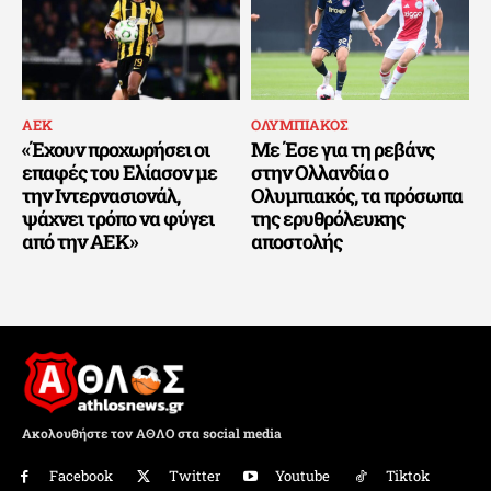
ΑΕΚ
ΟΛΥΜΠΙΑΚΟΣ
«Έχουν προχωρήσει οι
Με Έσε για τη ρεβάνς
επαφές του Ελίασον με
στην Ολλανδία ο
την Ιντερνασιονάλ,
Ολυμπιακός, τα πρόσωπα
ψάχνει τρόπο να φύγει
της ερυθρόλευκης
από την ΑΕΚ»
αποστολής
Ακολουθήστε τον ΑΘΛΟ στα social media
Facebook
Twitter
Youtube
Tiktok