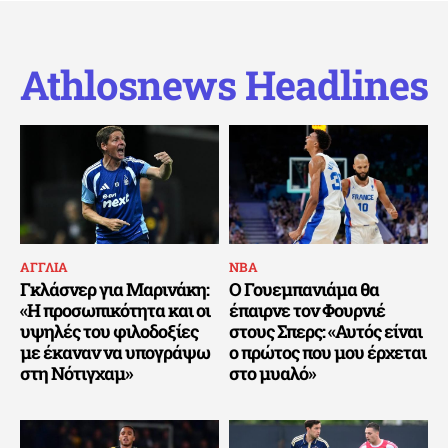
Athlosnews Headlines
ΑΓΓΛΙΑ
ΝΒΑ
Γκλάσνερ για Μαρινάκη:
Ο Γουεμπανιάμα θα
«Η προσωπικότητα και οι
έπαιρνε τον Φουρνιέ
υψηλές του φιλοδοξίες
στους Σπερς: «Αυτός είναι
με έκαναν να υπογράψω
ο πρώτος που μου έρχεται
στη Νότιγχαμ»
στο μυαλό»