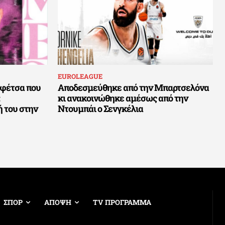
EUROLEAGUE
ρεφέτσα που
Αποδεσμεύθηκε από την Μπαρτσελόνα
κι ανακοινώθηκε αμέσως από την
 του στην
Ντουμπάι ο Σενγκέλια
ΣΠΟΡ
ΑΠΟΨΗ
TV ΠΡΟΓΡΑΜΜΑ