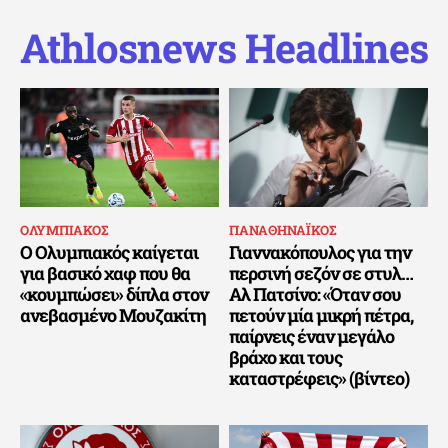
Athlosnews Headlines
ΟΛΥΜΠΙΑΚΟΣ
ΠΑΝΑΘΗΝΑΪΚΟΣ
Ο Ολυμπιακός καίγεται
Γιαννακόπουλος για την
για βασικό χαφ που θα
περσινή σεζόν σε στυλ…
«κουμπώσει» δίπλα στον
Αλ Πατσίνο: «Όταν σου
ανεβασμένο Μουζακίτη
πετούν μία μικρή πέτρα,
παίρνεις έναν μεγάλο
βράχο και τους
καταστρέφεις» (βίντεο)