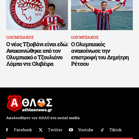
ΟΛΥΜΠΙΑΚΟΣ
ΟΛΥΜΠΙΑΚΟΣ
Ο νέος Τζιοβάνι είναι εδώ:
Ο Ολυμπιακός
Ανακοινώθηκε από τον
ανακοίνωσε την
Ολυμπιακό ο Τζουλιάνο
επιστροφή του Δημήτρη
Λόμπο ντε Ολιβέιρα
Ρέτσου
Ακολουθήστε τον ΑΘΛΟ στα social media
Facebook
Twitter
Youtube
Tiktok