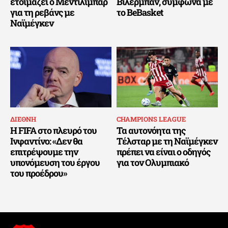
ετοιμάζει ο Μεντιλίμπαρ
Βιλερμπάν, σύμφωνα με
για τη ρεβάνς με
το BeBasket
Ναϊμέγκεν
ΔΙΕΘΝΗ
CHAMPIONS LEAGUE
Η FIFA στο πλευρό του
Τα αυτονόητα της
Ινφαντίνο: «Δεν θα
Τέλσταρ με τη Ναϊμέγκεν
επιτρέψουμε την
πρέπει να είναι ο οδηγός
υπονόμευση του έργου
για τον Ολυμπιακό
του προέδρου»