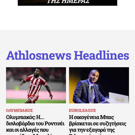
ΤΗΣ ΗΜΕΡΑΣ
Athlosnews Headlines
ΟΛΥΜΠΙΑΚΟΣ
EUROLEAGUE
Ολυμπιακός: Η…
Η οικογένεια Μπας
διπλοβάρδια του Ροντινέι
βρίσκεται σε συζητήσεις
και οι αλλαγές που
για την εξαγορά της