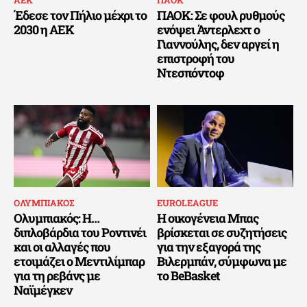
ΑΕΚ
ΠΑΟΚ
Έδεσε τον Πήλιο μέχρι το
ΠΑΟΚ: Σε φουλ ρυθμούς
2030 η ΑΕΚ
ενόψει Άντερλεχτ ο
Γιαννούλης, δεν αργεί η
επιστροφή του
Ντεσπόντοφ
ΟΛΥΜΠΙΑΚΟΣ
EUROLEAGUE
Ολυμπιακός: Η…
Η οικογένεια Μπας
διπλοβάρδια του Ροντινέι
βρίσκεται σε συζητήσεις
και οι αλλαγές που
για την εξαγορά της
ετοιμάζει ο Μεντιλίμπαρ
Βιλερμπάν, σύμφωνα με
για τη ρεβάνς με
το BeBasket
Ναϊμέγκεν