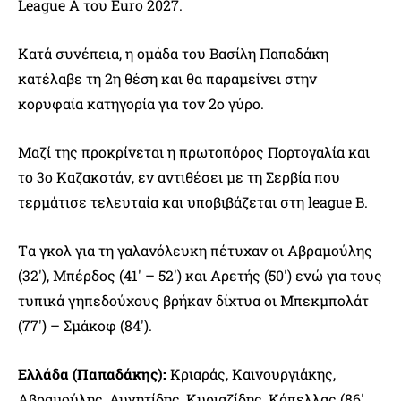
League A του Euro 2027.
Κατά συνέπεια, η ομάδα του Βασίλη Παπαδάκη
κατέλαβε τη 2η θέση και θα παραμείνει στην
κορυφαία κατηγορία για τον 2ο γύρο.
Μαζί της προκρίνεται η πρωτοπόρος Πορτογαλία και
το 3ο Καζακστάν, εν αντιθέσει με τη Σερβία που
τερμάτισε τελευταία και υποβιβάζεται στη league B.
Tα γκολ για τη γαλανόλευκη πέτυχαν οι Αβραμούλης
(32′), Μπέρδος (41′ – 52′) και Αρετής (50′) ενώ για τους
τυπικά γηπεδούχους βρήκαν δίχτυα οι Μπεκμπολάτ
(77′) – Σμάκοφ (84′).
Ελλάδα (Παπαδάκης):
Κριαράς, Καινουργιάκης,
Αβραμούλης, Αυγητίδης, Κυριαζίδης, Κάπελλας (86′