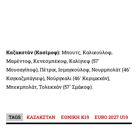
Καζακστάν (Κασίμοφ):
Μπουτς, Καλικούλοφ,
Μαμέντοφ, Κενεσμπέκοφ, Καλίγιεφ (57′
Μουσαγίποφ), Πέτρικ, Ισμαγκούλοφ, Νουρμπολάτ (46′
Καγκαζμπάγιεφ), Νούργκαλι (46′ Κεριμκχάν),
Μπεκμπολάτ, Τολεκχάν (57′ Σμάκοφ).
TAGS
ΚΑΖΑΚΣΤΑΝ
ΕΘΝΙΚΗ Κ19
EURO 2027 U19