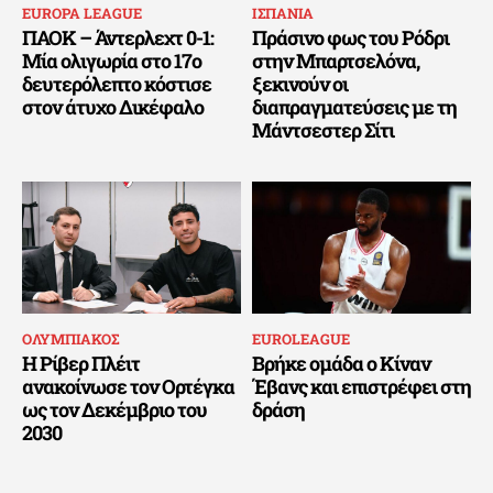
EUROPA LEAGUE
ΙΣΠΑΝΙΑ
ΠΑΟΚ – Άντερλεχτ 0-1:
Πράσινο φως του Ρόδρι
Μία ολιγωρία στο 17ο
στην Μπαρτσελόνα,
δευτερόλεπτο κόστισε
ξεκινούν οι
στον άτυχο Δικέφαλο
διαπραγματεύσεις με τη
Μάντσεστερ Σίτι
ΟΛΥΜΠΙΑΚΟΣ
EUROLEAGUE
Η Ρίβερ Πλέιτ
Βρήκε ομάδα ο Κίναν
ανακοίνωσε τον Ορτέγκα
Έβανς και επιστρέφει στη
ως τον Δεκέμβριο του
δράση
2030