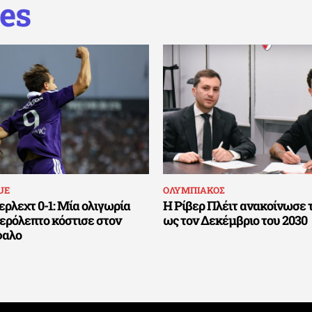
es
UE
ΟΛΥΜΠΙΑΚΟΣ
ρλεχτ 0-1: Μία ολιγωρία
Η Ρίβερ Πλέιτ ανακοίνωσε 
τερόλεπτο κόστισε στον
ως τον Δεκέμβριο του 2030
φαλο