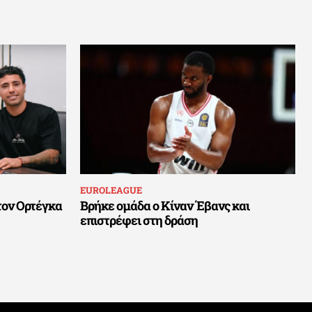
EUROLEAGUE
τον Ορτέγκα
Βρήκε ομάδα ο Κίναν Έβανς και
επιστρέφει στη δράση