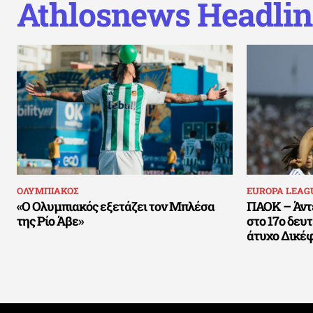
Athlosnews Headlin
ΟΛΥΜΠΙΑΚΟΣ
EUROPA LEAG
«Ο Ολυμπιακός εξετάζει τον Μπλέσα
ΠΑΟΚ – Άντε
της Ρίο Άβε»
στο 17ο δευ
άτυχο Δικέ