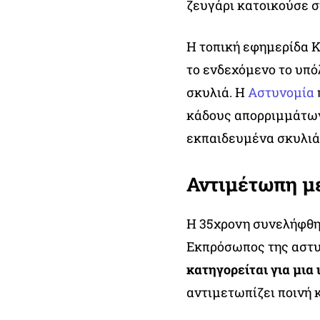
ζευγάρι κατοικούσε σ
Η τοπική εφημερίδα K
το ενδεχόμενο το υπό
σκυλιά. Η
Αστυνομία
κάδους απορριμμάτων 
εκπαιδευμένα σκυλιά,
Αντιμέτωπη με
Η 35χρονη συνελήφθη 
Εκπρόσωπος της αστυ
κατηγορείται για μια 
αντιμετωπίζει ποινή κ