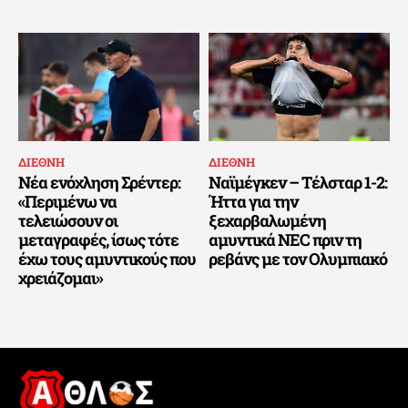
ΔΙΕΘΝΗ
ΔΙΕΘΝΗ
Νέα ενόχληση Σρέντερ:
Ναϊμέγκεν – Τέλσταρ 1-2:
«Περιμένω να
Ήττα για την
τελειώσουν οι
ξεχαρβαλωμένη
μεταγραφές, ίσως τότε
αμυντικά NEC πριν τη
έχω τους αμυντικούς που
ρεβάνς με τον Ολυμπιακό
χρειάζομαι»