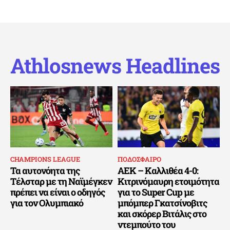
Athlosnews Headlines
CHAMPIONS LEAGUE
ΠΟΔΟΣΦΑΙΡΟ
Τα αυτονόητα της
ΑΕΚ – Καλλιθέα 4-0:
Τέλσταρ με τη Ναϊμέγκεν
Κιτρινόμαυρη ετοιμότητα
πρέπει να είναι ο οδηγός
για το Super Cup με
για τον Ολυμπιακό
μπόμπερ Γκατσίνοβιτς
και σκόρερ Βιτάλις στο
ντεμπούτο του